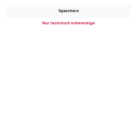
Ihre Bestellung versandkostenfrei.
Speichern
Stück
Nur technisch notwendige
In den Warenkorb
Zum Merkzettel hinzufügen
Produktnummer:
PIT10920.1090
EAN:
4251409401523
Beschreibung
Pitzl Pfostenträger - Rechts/Links Gewinde,
Verstellbereich 142 mm bis - 207 mm Ein System für
jeden Einsatzbereich! Gewinde…
Mehr
Bewertungen