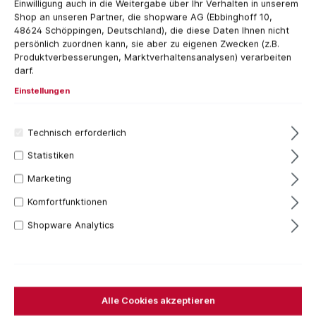
Einwilligung auch in die Weitergabe über Ihr Verhalten in unserem
Shop an unseren Partner, die shopware AG (Ebbinghoff 10,
48624 Schöppingen, Deutschland), die diese Daten Ihnen nicht
persönlich zuordnen kann, sie aber zu eigenen Zwecken (z.B.
Produktverbesserungen, Marktverhaltensanalysen) verarbeiten
darf.
Einstellungen
Technisch erforderlich
Statistiken
Marketing
20+ Stück
Komfortfunktionen
35,27 €*
Shopware Analytics
Inhalt:
1 Stück
Preise inkl. MwSt. zzgl. Versandkosten
Sofort verfügbar, Lieferzeit: 1-3 Tage
Alle Cookies akzeptieren
Bestellen Sie für weitere
250,00 €
und Sie erhalten