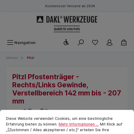
Kostenloser Versand ab 250€
Werkzeugleiste anzeigen
Navigation
Marken
Pitzl
Pitzl Pfostenträger -
Rechts/Links Gewinde,
Verstellbereich 142 mm bis - 207
mm
Cookie-Voreinstellungen
cookie.messageTextPage
Diese Website verwendet Cookies, um eine bestmögliche
Erfahrung bieten zu können.
Mehr Informationen ...
Mit Klick auf
„[Zustimmen / Alles akzeptieren / etc.]“ erteilen Sie Ihre