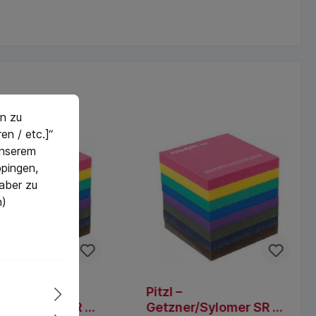
n zu
en / etc.]“
 unserem
pingen,
 aber zu
n)
Pitzl –
ternen
r/Sylomer SR 18
Getzner/Sylomer SR 28