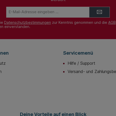
n
und wer
und werden nach
ertigt.
Kundenw
Kundenwunsch in den
E-
benötigt
benötigten Maßen gefertigt.
Mail-
gkeiten
Diese we
Diese werden in
Adresse*
chen
verschie
die
Datenschutzbestimmungen
zur Kenntnis genommen und die
AGB
verschiedenen Steifigkeiten
aut. Für
angebot
nen einverstanden.
angeboten und zwischen
Wand un
Wand und Decke verbaut. Für
e mit
besonder
besonders stark
önnen
beanspru
beanspruchte Bauteile mit
n®
hohen P
hohen Pressungen können
rden.
auch ste
auch steifere Sylodyn®
onen
Servicemenü
Typen a
Typen angeboten werden.
utz
Hilfe / Support
m
Versand- und Zahlungsb
Deine Vorteile auf einen Blick