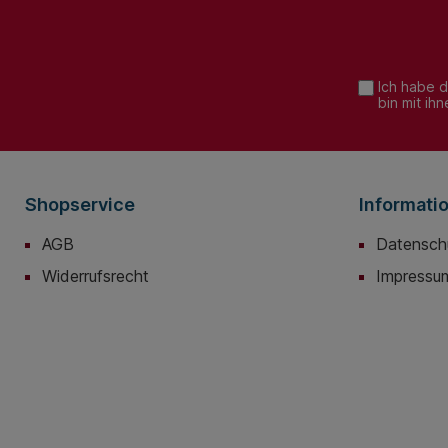
Kundenwunsch in de
Streifen sind je nach Bedarf
benötigten Maßen gef
6,25 - 12,5 oder 25mm stark
Diese werden in
und werden nach
verschiedenen Steifi
Kundenwunsch in den
angeboten und zwis
Ich habe 
benötigten Maßen gefertigt.
Wand und Decke verb
bin mit ih
Diese werden in
besonders stark
verschiedenen Steifigkeiten
beanspruchte Bauteil
angeboten und zwischen
hohen Pressungen k
Wand und Decke verbaut. Für
auch steifere Sylody
besonders stark
Typen angeboten we
beanspruchte Bauteile mit
Shopservice
Informati
hohen Pressungen können
auch steifere Sylodyn®
AGB
Datensch
Typen angeboten werden.
Widerrufsrecht
Impressu