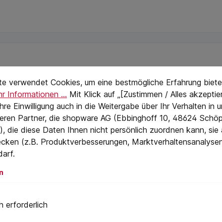
stellungen
eTextPage
te verwendet Cookies, um eine bestmögliche Erfahrung biete
r Informationen ...
Mit Klick auf „[Zustimmen / Alles akzeptier
 Ihre Einwilligung auch in die Weitergabe über Ihr Verhalten in
eren Partner, die shopware AG (Ebbinghoff 10, 48624 Schöp
, die diese Daten Ihnen nicht persönlich zuordnen kann, sie
cken (z.B. Produktverbesserungen, Marktverhaltensanalyse
darf.
n
Pitzl –
 erforderlich
Durchschnittliche Bewertung von 5 von 5 S
 SR 18
Getzne
Pitzl –