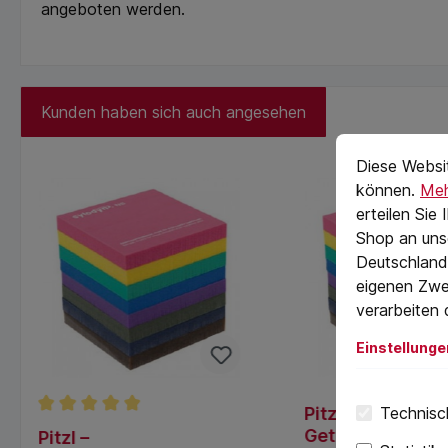
angeboten werden.
Kunden haben sich auch angesehen
Cookie-Vorein
cookie.messag
Diese Websi
können.
Meh
erteilen Sie
Shop an uns
Deutschland)
eigenen Zwe
verarbeiten 
Einstellunge
Pitzl –
Technisch
Durchschnittliche Bewertung von 5 von 5 Sternen
Getzner/Sylomer
Pitzl –