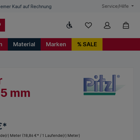
Service/Hilfe
emer Kauf auf Rechnung
Werkzeugleiste anzeigen
n
Material
Marken
% SALE
r
25 mm
€*
nde(r) Meter
(18,86 €* / 1 Laufende(r) Meter)