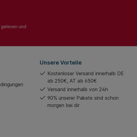
den nach
Kundenwunsch in den
unsch in den
benötigten Maßen gefertigt.
en Maßen gefertigt.
Diese werden in
rden in
verschiedenen Steifigkeiten
denen Steifigkeiten
angeboten und zwischen
gelesen und
en und zwischen
Wand und Decke verbaut. Für
d Decke verbaut. Für
besonders stark
s stark
beanspruchte Bauteile mit
chte Bauteile mit
hohen Pressungen können
ressungen können
auch steifere Sylodyn®
ifere Sylodyn®
Typen angeboten werden.
Unsere Vorteile
ngeboten werden.
Kostenloser Versand innerhalb DE
ab 250€, AT ab 650€
edingungen
Versand innerhalb von 24h
90% unserer Pakete sind schon
morgen bei dir