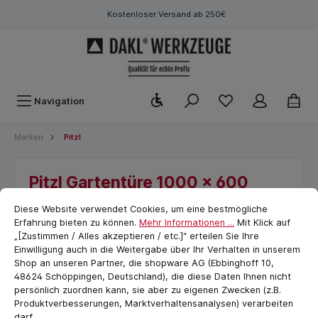
Kostenloser Versand ab 250€
Werkzeugleiste anzeigen
Navigation
Marken
Pitzl
Pitzl Gartentüre 1000 x 600
Cookie-Voreinstellungen
cookie.messageTextPage
feuerverzinkt Komplett mit
Diese Website verwendet Cookies, um eine bestmögliche
Schloß, Dorn 8 mm
Erfahrung bieten zu können.
Mehr Informationen ...
Mit Klick auf
„[Zustimmen / Alles akzeptieren / etc.]“ erteilen Sie Ihre
Einwilligung auch in die Weitergabe über Ihr Verhalten in unserem
Shop an unseren Partner, die shopware AG (Ebbinghoff 10,
48624 Schöppingen, Deutschland), die diese Daten Ihnen nicht
persönlich zuordnen kann, sie aber zu eigenen Zwecken (z.B.
Produktverbesserungen, Marktverhaltensanalysen) verarbeiten
darf.