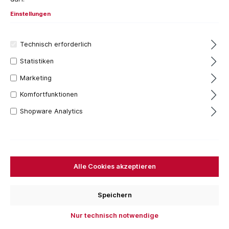
Einstellungen
Technisch erforderlich
Statistiken
Marketing
Komfortfunktionen
Shopware Analytics
20+ Stück
330,89 €*
Inhalt:
1 Stück
Alle Cookies akzeptieren
Preise inkl. MwSt. zzgl. Versandkosten
Sofort verfügbar, Lieferzeit: 1-3 Tage
Speichern
Für das aktuelle Produkt fallen keine Versandkosten
Nur technisch notwendige
an.