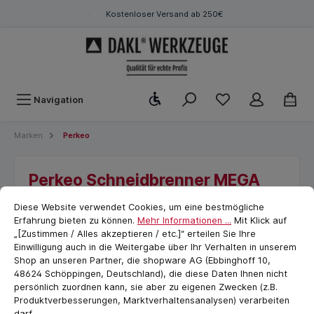
Kostenloser Versand ab 250€
Werkzeugleiste anzeigen
Navigation
Marken
Perkeo
Perkeo Schneidbrenner MEGA
Cookie-Voreinstellungen
cookie.messageTextPage
2000 Länge 900 mm, 90Þ
Diese Website verwendet Cookies, um eine bestmögliche
Kopfwinkel
Erfahrung bieten zu können.
Mehr Informationen ...
Mit Klick auf
„[Zustimmen / Alles akzeptieren / etc.]“ erteilen Sie Ihre
Einwilligung auch in die Weitergabe über Ihr Verhalten in unserem
Shop an unseren Partner, die shopware AG (Ebbinghoff 10,
48624 Schöppingen, Deutschland), die diese Daten Ihnen nicht
persönlich zuordnen kann, sie aber zu eigenen Zwecken (z.B.
Produktverbesserungen, Marktverhaltensanalysen) verarbeiten
darf.