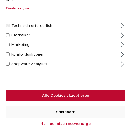
Einstellungen
Technisch erforderlich
Statistiken
Marketing
Komfortfunktionen
Shopware Analytics
886,01 €*
Inhalt:
1 Stück
Preise inkl. MwSt. zzgl. Versandkosten
Alle Cookies akzeptieren
Versandfertig in 7 Tagen, Lieferzeit 1-3 Tage
Für das aktuelle Produkt fallen keine Versandkosten
Speichern
an.
Nur technisch notwendige
Stück